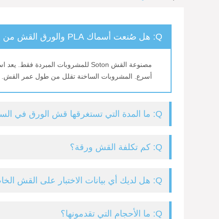
Q: هل صُنعت أسماك PLA والورق القش من أجل المشروبات الساخنة؟
مصنوعة القش Soton للمشروبات المب
أسرع. المشروبات الساخنة تقلل من طول عمر القش.
Q: ما المدة التي تستغرقها قش الورق في السوائل؟
Q: كم تكلفة القش ورقة؟
Q: هل لديك أي بيانات الاختبار على القش الخاص بك؟
Q: ما الأحجام التي تقدمونها؟