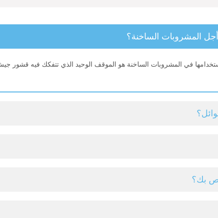
ردة فقط. يعد استخدامها في المشروبات الساخنة هو الموقف الوحيد الذي تتفكك فيه قش