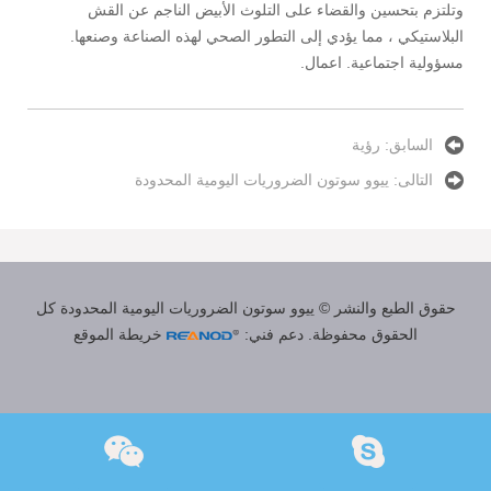
وتلتزم بتحسين والقضاء على التلوث الأبيض الناجم عن القش
البلاستيكي ، مما يؤدي إلى التطور الصحي لهذه الصناعة وصنعها.
مسؤولية اجتماعية. اعمال.
السابق:
رؤية
التالى:
ييوو سوتون الضروريات اليومية المحدودة
حقوق الطبع والنشر © ييوو سوتون الضروريات اليومية المحدودة
كل
الحقوق محفوظة.
دعم فني:
خريطة الموقع