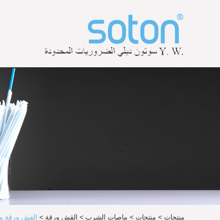
منتجات
>
منتجات
>
ماصات الشرب
>
القش ورقة
>
القش ورقة م