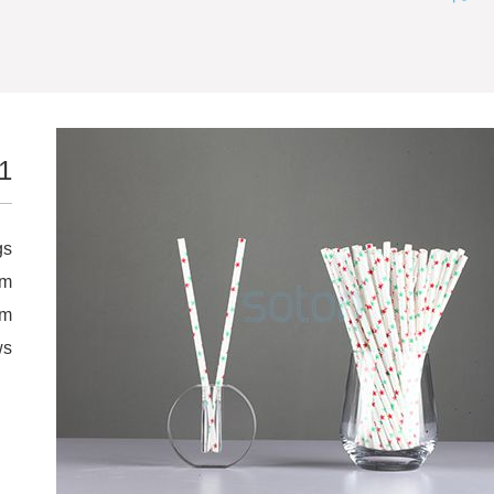
1
gs
mm
mm
ws