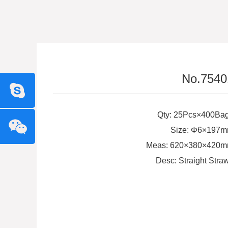
No.7540
Qty: 25Pcs×400Ba
Size: Φ6×197
Meas: 620×380×420
Desc: Straight Stra