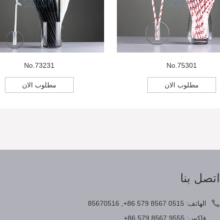
No.73231
No.75301
مطلوب الان
مطلوب الان
تصل بنا
الهاتف:
+86 579 8567 0515
,
85670516
فاكس:
+86 579 8567 9555