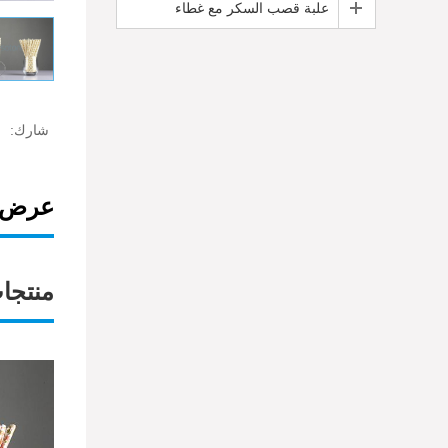
علبة قصب السكر مع غطاء
شارك:
عرض ا
منتجا