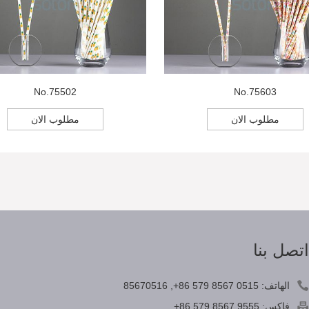
No.75502
No.75603
مطلوب الان
مطلوب الان
تصل بنا
الهاتف:
+86 579 8567 0515
,
85670516
فاكس:
+86 579 8567 9555