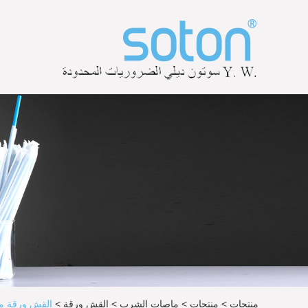
منتجات
>
منتجات
>
ماصات الشرب
>
القش ورقة
>
القش ورقة م