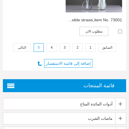
PLA flexible straws,item No. 73001
مطلوب الان
السابق
1
2
3
4
5
التالى
قائمة المنتجات
أدوات المائدة المتاح
ماصات الشرب